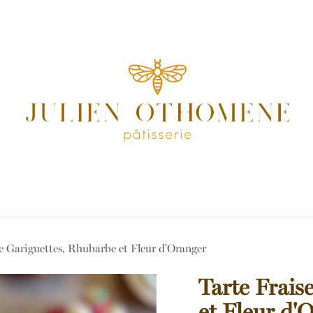
opos
Contact
Évenement / Mariage
se Gariguettes, Rhubarbe et Fleur d'Oranger
Tarte Frais
et Fleur d'