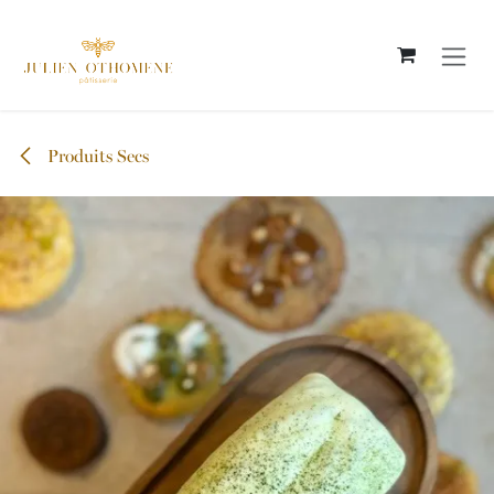
Se rendre au contenu
Produits Secs